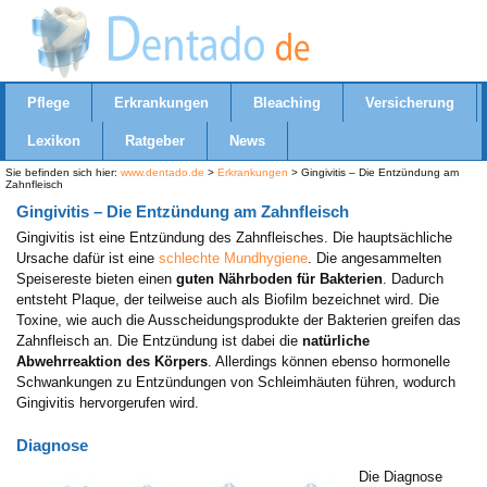
Pflege
Erkrankungen
Bleaching
Versicherung
Lexikon
Ratgeber
News
Sie befinden sich hier:
www.dentado.de
>
Erkrankungen
> Gingivitis – Die Entzündung am
Zahnfleisch
Gingivitis – Die Entzündung am Zahnfleisch
Gingivitis ist eine Entzündung des Zahnfleisches. Die hauptsächliche
Ursache dafür ist eine
schlechte Mundhygiene
. Die angesammelten
Speisereste bieten einen
guten Nährboden für Bakterien
. Dadurch
entsteht Plaque, der teilweise auch als Biofilm bezeichnet wird. Die
Toxine, wie auch die Ausscheidungsprodukte der Bakterien greifen das
Zahnfleisch an. Die Entzündung ist dabei die
natürliche
Abwehrreaktion des Körpers
. Allerdings können ebenso hormonelle
Schwankungen zu Entzündungen von Schleimhäuten führen, wodurch
Gingivitis hervorgerufen wird.
Diagnose
Die Diagnose