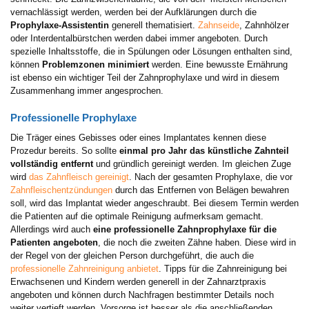
vernachlässigt werden, werden bei der Aufklärungen durch die
Prophylaxe-Assistentin
generell thematisiert.
Zahnseide
, Zahnhölzer
oder Interdentalbürstchen werden dabei immer angeboten. Durch
spezielle Inhaltsstoffe, die in Spülungen oder Lösungen enthalten sind,
können
Problemzonen minimiert
werden. Eine bewusste Ernährung
ist ebenso ein wichtiger Teil der Zahnprophylaxe und wird in diesem
Zusammenhang immer angesprochen.
Professionelle Prophylaxe
Die Träger eines Gebisses oder eines Implantates kennen diese
Prozedur bereits. So sollte
einmal pro Jahr das künstliche Zahnteil
vollständig entfernt
und gründlich gereinigt werden. Im gleichen Zuge
wird
das Zahnfleisch gereinigt
. Nach der gesamten Prophylaxe, die vor
Zahnfleischentzündungen
durch das Entfernen von Belägen bewahren
soll, wird das Implantat wieder angeschraubt. Bei diesem Termin werden
die Patienten auf die optimale Reinigung aufmerksam gemacht.
Allerdings wird auch
eine professionelle Zahnprophylaxe für die
Patienten angeboten
, die noch die zweiten Zähne haben. Diese wird in
der Regel von der gleichen Person durchgeführt, die auch die
professionelle Zahnreinigung anbietet
. Tipps für die Zahnreinigung bei
Erwachsenen und Kindern werden generell in der Zahnarztpraxis
angeboten und können durch Nachfragen bestimmter Details noch
weiter vertieft werden. Vorsorge ist besser als die anschließenden