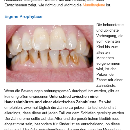
Erwachsenen zeigt, wie richtig und wichtig die
Mundhygiene
ist.
Eigene Prophylaxe
Die bekannteste
und üblichste
Vorbeugung, die
vom kleinsten
Kind bis zum
ältesten
Menschen
vorgenommen
wird, ist das
Putzen der
Zähne mit einer
Zahnbürste.
Wenn die Bewegungen ordnungsgemäß durchgeführt werden, gibt es
keinen großen erwiesenen
Unterschied zwischen einer
Handzahnbürste und einer elektrischen Zahnbürste
. Es wird
empfohlen, zweimal täglich die Zähne zu putzen. Entscheidend ist
allerdings, dass diese auf jeden Fall vor dem Schlafen gereinigt werden.
Die Zahncreme sollte auf das Alter und die persönlichen Bedürfnisse
abgestimmt sein, besonders für Kinder ist es entscheidend, ob diese
schmeckt. Die Zahnzwischenräume, die von den meisten Menschen