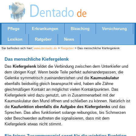
Pflege
Erkrankungen
Bleaching
Versicherung
Lexikon
Ratgeber
News
Sie befinden sich hier:
www.dentado.de
>
Ratgeber
> Das menschliche Kiefergelenk
Das menschliche Kiefergelenk
Das
Kiefergelenk
bildet die Verbindung zwischen dem Unterkiefer und
dem übrigen Kopf. Wenn beide Teile perfekt aufeinanderpassen, die
Gelenke symmetrisch zueinanderstehen und die
Kaumuskulatur
ebenfalls beidseitig gleich beansprucht wird, haben alle Zähne
gleichmäßigen Kontakt an möglichst vielen Kontaktpunkten. Das
Kiefergelenk wird dazu genutzt, um in Zusammenarbeit mit der
Kaumuskulatur den Mund öffnen und schließen zu können. Natürlich ist
die
Kaufunktion ebenfalls die Aufgabe des Kiefergelenks
und das
Sprechen. Das alles funktioniert solange reibungslos, bis Schmerzen
oder Beschwerden auftreten die signalisieren, dass mit dem
Kiefergelenk etwas nicht stimmt.
Ein feines Zusammenspiel sorgt für die wichtige Funktion