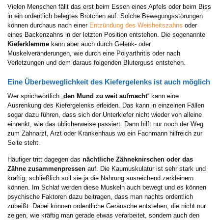
Vielen Menschen fällt das erst beim Essen eines Apfels oder beim Biss
in ein ordentlich belegtes Brötchen auf. Solche Bewegungsstörungen
können durchaus nach einer
Entzündung des Weisheitszahns
oder
eines Backenzahns in der letzten Position entstehen. Die sogenannte
Kieferklemme
kann aber auch durch Gelenk- oder
Muskelveränderungen, wie durch eine Polyarthritis oder nach
Verletzungen und dem daraus folgenden Bluterguss entstehen.
Eine Überbeweglichkeit des Kiefergelenks ist auch möglich
Wer sprichwörtlich „
den Mund zu weit aufmacht
“ kann eine
Ausrenkung des Kiefergelenks erleiden. Das kann in einzelnen Fällen
sogar dazu führen, dass sich der Unterkiefer nicht wieder von alleine
einrenkt, wie das üblicherweise passiert. Dann hilft nur noch der Weg
zum Zahnarzt, Arzt oder Krankenhaus wo ein Fachmann hilfreich zur
Seite steht.
Häufiger tritt dagegen das
nächtliche Zähneknirschen oder das
Zähne zusammenpressen
auf. Die Kaumuskulatur ist sehr stark und
kräftig, schließlich soll sie ja die Nahrung ausreichend zerkleinern
können. Im Schlaf werden diese Muskeln auch bewegt und es können
psychische Faktoren dazu beitragen, dass man nachts ordentlich
zubeißt. Dabei können ordentliche Geräusche entstehen, die nicht nur
zeigen, wie kräftig man gerade etwas verarbeitet, sondern auch den