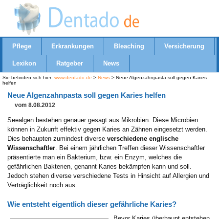
Pflege
Erkrankungen
Bleaching
Versicherung
Lexikon
Ratgeber
News
Sie befinden sich hier:
www.dentado.de
>
News
> Neue Algenzahnpasta soll gegen Karies
helfen
Neue Algenzahnpasta soll gegen Karies helfen
vom 8.08.2012
Seealgen bestehen genauer gesagt aus Mikrobien. Diese Microbien
können in Zukunft effektiv gegen Karies an Zähnen eingesetzt werden.
Dies behaupten zumindest diverse
verschiedene englische
Wissenschaftler
. Bei einem jährlichen Treffen dieser Wissenschaftler
präsentierte man ein Bakterium, bzw. ein Enzym, welches die
gefährlichen Bakterien, genannt Karies bekämpfen kann und soll.
Jedoch stehen diverse verschiedene Tests in Hinsicht auf Allergien und
Verträglichkeit noch aus.
Wie entsteht eigentlich dieser gefährliche Karies?
Bevor Karies überhaupt entstehen