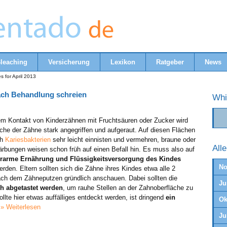
leaching
Versicherung
Lexikon
Ratgeber
News
s for April 2013
ach Behandlung schreien
Whi
em Kontakt von Kinderzähnen mit Fruchtsäuren oder Zucker wird
äche der Zähne stark angegriffen und aufgeraut. Auf diesen Flächen
ch
Kariesbakterien
sehr leicht einnisten und vermehren, braune oder
All
ärbungen weisen schon früh auf einen Befall hin. Es muss also auf
rarme Ernährung und Flüssigkeitsversorgung des Kindes
No
rden. Eltern sollten sich die Zähne ihres Kindes etwa alle 2
h dem Zähneputzen gründlich anschauen. Dabei sollten die
Ju
h abgetastet werden
, um rauhe Stellen an der Zahnoberfläche zu
ollte hier etwas auffälliges entdeckt werden, ist dringend
ein
Ok
.
» Weiterlesen
Ju