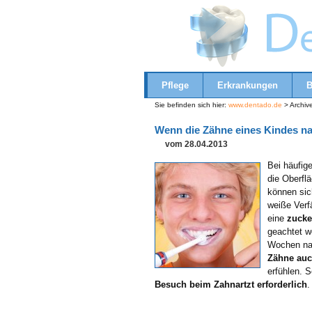
Pflege
Erkrankungen
B
Sie befinden sich hier:
www.dentado.de
> Archive
Wenn die Zähne eines Kindes n
vom 28.04.2013
Bei häufig
die Oberfl
können si
weiße Verf
eine
zucke
geachtet we
Wochen nac
Zähne auc
erfühlen. S
Besuch beim Zahnartzt erforderlich